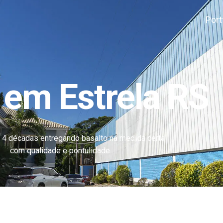
Port
a em Estrela RS
 4 décadas entregando basalto na medida certa
com qualidade e pontulidade.