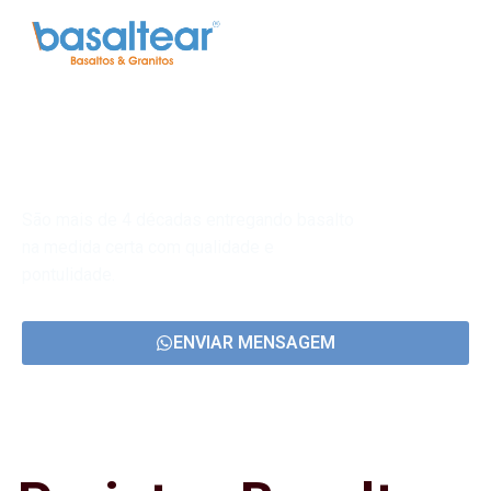
Basaltos e Granitos
São mais de 4 décadas entregando basalto
na medida certa com qualidade e
pontulidade.
ENVIAR MENSAGEM