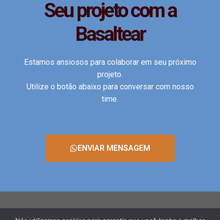
Seu projeto com a
Basaltear
Estamos ansiosos para colaborar em seu próximo
projeto.
Utilize o botão abaixo para conversar com nosso
time.
ENVIAR MENSAGEM
© 2026 - Todos os direitos reservados.